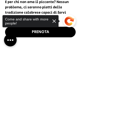
E per chi non ama il piccante? Nessun 
problema, ci saranno piatti della 
tradizione calabrese capaci di farvi 
sognare.
Come and share with more
people!
PRENOTA
Sorry, the checkout page does not
Condividi questo evento
support sharing
Copied to clipboard