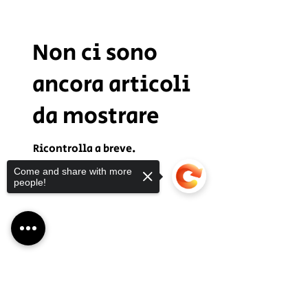
Non ci sono
ancora articoli
da mostrare
Ricontrolla a breve.
Come and share with more
people!
Sorry, the checkout page does not
support sharing
Copied to clipboard