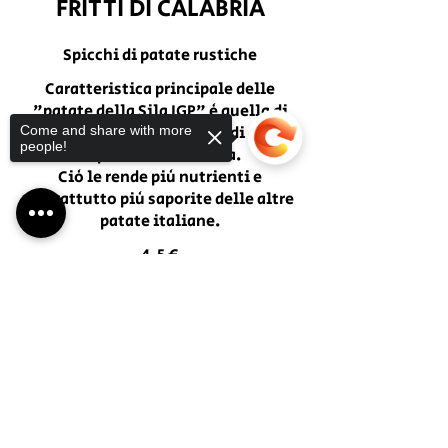
FRITTI DI CALABRIA
Spicchi di patate rustiche
Caratteristica principale delle
"patate della Sila IGP" è quella di
Come and share with more
possedere una percentuale di amido
people!
superiore alla media.
Ciò le rende più nutrienti e
soprattutto più saporite delle altre
patate italiane.
4,5 €
Sorry, the checkout page does not
Polpette di melanzane alla
support sharing
Copied to clipboard
Calabrese (6 pezzi)
Melanzane, pane casereccio
calabrese e pecorino crotonese DOP
Vegetariano
6,00 €