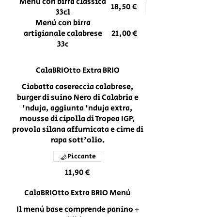
Menù con birra classica
18,50 €
33cl
Menù con birra
artigianale calabrese
21,00 €
33c
CalaBRIOtto Extra BRIO
Ciabatta casereccia calabrese,
burger di suino Nero di Calabria e
'nduja, aggiunta 'nduja extra,
mousse di cipolla di Tropea IGP,
provola silana affumicata e cime di
rapa sott'olio.
Piccante
11,90 €
CalaBRIOtto Extra BRIO Menù
Il menù base comprende panino +