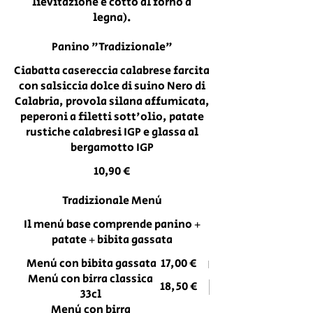
lievitazione e cotto al forno a
legna).
Panino "Tradizionale"
Ciabatta casereccia calabrese farcita
con salsiccia dolce di suino Nero di
Calabria, provola silana affumicata,
peperoni a filetti sott'olio, patate
rustiche calabresi IGP e glassa al
bergamotto IGP
10,90 €
Tradizionale Menù
Il menù base comprende panino +
patate + bibita gassata
Menù con bibita gassata
17,00 €
Menù con birra classica
18,50 €
33cl
Menù con birra